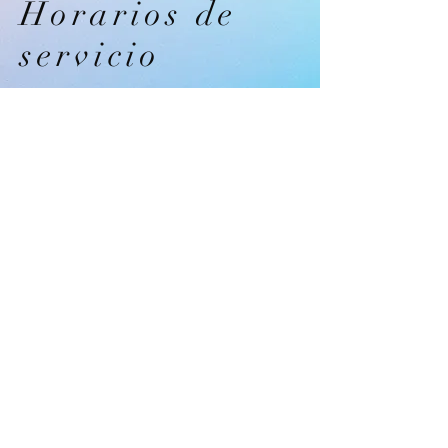
Horarios de
servicio
Domingo- 10:30 AM y 6:00 PM
Martes Estudio Bíblico- 7:30 PM
Servicios realizados en el edificio principal:
(Calle 17 2707 San Pablo CA 94806)
Escuela dominical-
Durante el servicio matutino para
edades de 3 a 13 años
Jueves Servicio Juvenil - 7:30 PM
Servicios celebrados en el anexo de la juventud:
(2706 Calle 17 San Pablo CA 94806)
Todos los servicios están sujetos a
cambios.
Para obtener la información más