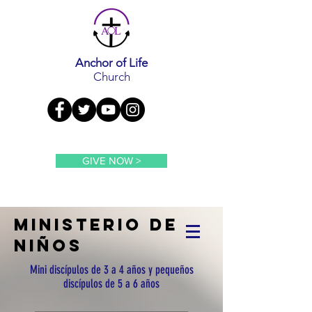
Anchor of Life
Church
GIVE NOW >
ministerio de
niños
Mini discípulos de 3 a 4 años y pequeños
discípulos de 5 a 6 años