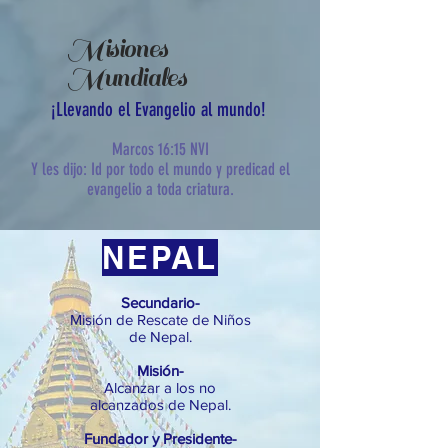
Misiones
Mundiales
¡Llevando el Evangelio al mundo!
Marcos 16:15 NVI
Y les dijo: Id por todo el mundo y predicad el
evangelio a toda criatura.
NEPAL
Secundario-
Misión de Rescate de Niños
de Nepal.
Misión-
Alcanzar a los no
alcanzados de Nepal.
Fundador y Presidente-