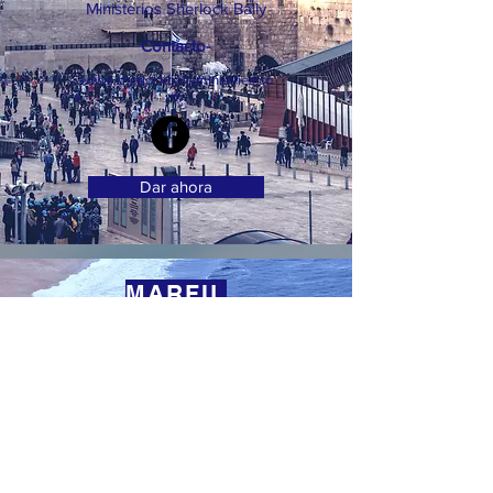
Ministerios Sherlock Bally
Contacto-
www.sherlockballyministries.co
m
Dar ahora
MARFIL
COSTA
Secundario
-
El ministerio de PCOG en
Costa de Marfil
Misión-
Llevar el evangelio a Costa
de Marfil