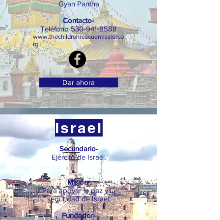
Gyan Pantha
Contacto-
Teléfono
530-941-8588
www.thechildrenrescuemission.o
rg
Dar ahora
Israel
Secundario-
Ejército de Israel.
Misión-
Para apoyar la paz y la
seguridad de Israel.
Fundador-