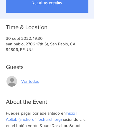
Ver otros eventos
Time & Location
30 sept 2022, 19:30
san pablo, 2706 17th St, San Pablo, CA
94806, EE. UU.
Guests
Ver todos
About the Event
Puedes pagar por adelantado en
Inicio | 
Aoltab (anchoroflifechurch.org)
haciendo clic 
en el botón verde &quot;Dar ahora&quot; 
que se encuentra en la parte superior de la 